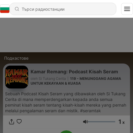
Подкастове
Kamar Remang: Podcast Kisah Seram
oleh Si Tukang Cerita
|
119 - MENUNGGANG AGAMA
UNTUK KEKAYAAN & KUASA
Sebuah Podcast Kisah Seram yang dibawakan oleh Si Tukang
Cerita di mana memperdengarkan kepada anda semua
peminat kisah seram tentang kisah-kisah mereka yang pernah
melalui pengalaman seram dan mistik. #seramtak
1
x
Сила на звука