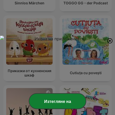
Sinnlos Märchen
TOGGO GG - der Podcast
Приказки от кухненския
Cutiuța cu povești
шкаф
Изтегляне на