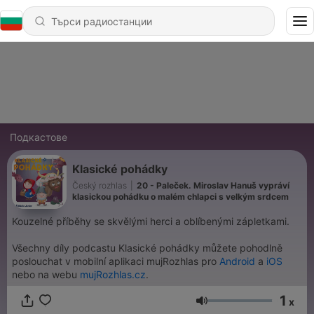
Подкастове
Klasické pohádky
Český rozhlas
|
20 - Paleček. Miroslav Hanuš vypráví
klasickou pohádku o malém chlapci s velkým srdcem
Kouzelné příběhy se skvělými herci a oblíbenými zápletkami.
Všechny díly podcastu Klasické pohádky můžete pohodlně
poslouchat v mobilní aplikaci mujRozhlas pro
Android
a
iOS
nebo na webu
mujRozhlas.cz
.
1
x
Сила на звука