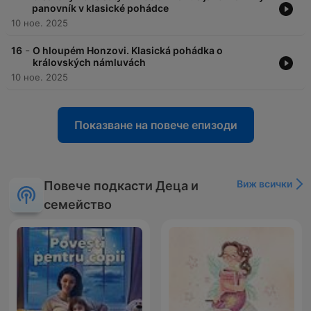
panovník v klasické pohádce
10 ное. 2025
-
16
O hloupém Honzovi. Klasická pohádka o
královských námluvách
10 ное. 2025
Показване на повече епизоди
Виж всички
Повече подкасти Деца и
семейство