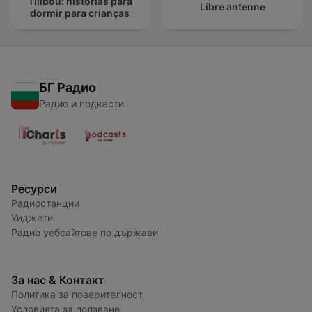
Tilibou: histórias para
Libre antenne
dormir para crianças
БГ Радио
Радио и подкасти
Ресурси
Радиостанции
Уиджети
Радио уебсайтове по държави
За нас & Контакт
Политика за поверителност
Условията за ползване