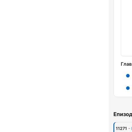
Глав
Епизо
-
11271