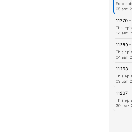
05 авг. 
-
11270
04 авг. 
-
11269
04 авг. 
-
11268
Акц
03 авг. 
-
11267
30 юли 