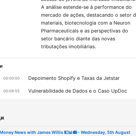
A análise estende-se à performance do
mercado de ações, destacando o setor 
materiais, biotecnologia com a Neuron
Pharmaceuticals e as perspectivas do
setor bancário diante das novas
tributações imobiliárias.
и
Depoimento Shopify e Taxas da Jetstar
00:00:00
Vulnerabilidade de Dados e o Caso UpDoc
00:08:55
Mudanças no Capital Gains Tax (CGT) e Impac
00:17:09
em Ativos
ди
Impacto nos Family Trusts e Doações
00:21:10
Comunitárias
Money News with James Willis 💵📊📻 - Wednesday, 5th August