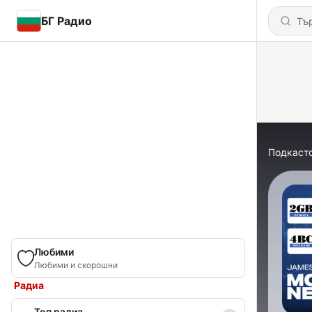
БГ Радио
Подкаст
Любими
Любими и скорошни
Радиа
Топ радиа