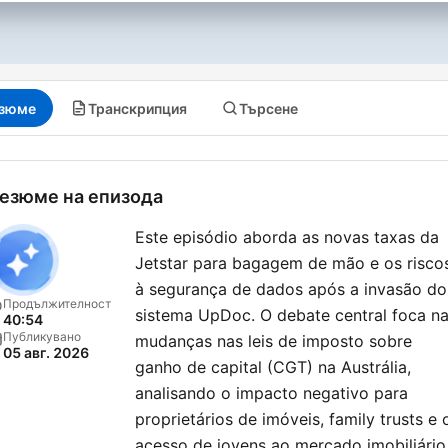
зюме
Транскрипция
Търсене
езюме на епизода
Este episódio aborda as novas taxas da
Jetstar para bagagem de mão e os risco
à segurança de dados após a invasão do
Продължителност
sistema UpDoc. O debate central foca n
40:54
Публикувано
mudanças nas leis de imposto sobre
05 авг. 2026
ganho de capital (CGT) na Austrália,
analisando o impacto negativo para
proprietários de imóveis, family trusts e 
acesso de jovens ao mercado imobiliário