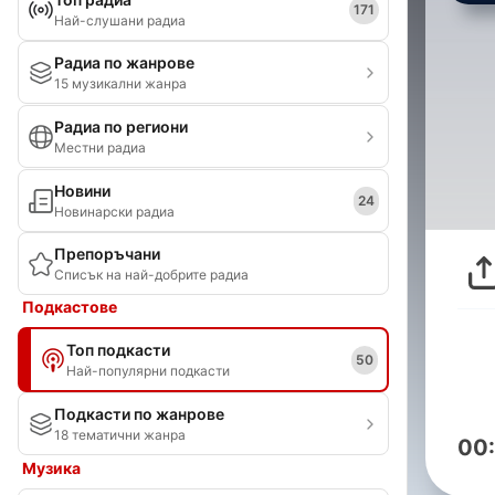
171
Най-слушани радиа
Радиа по жанрове
15 музикални жанра
Радиа по региони
Местни радиа
Новини
24
Новинарски радиа
Препоръчани
Списък на най-добрите радиа
Подкастове
Топ подкасти
50
Най-популярни подкасти
Подкасти по жанрове
18 тематични жанра
00
Музика