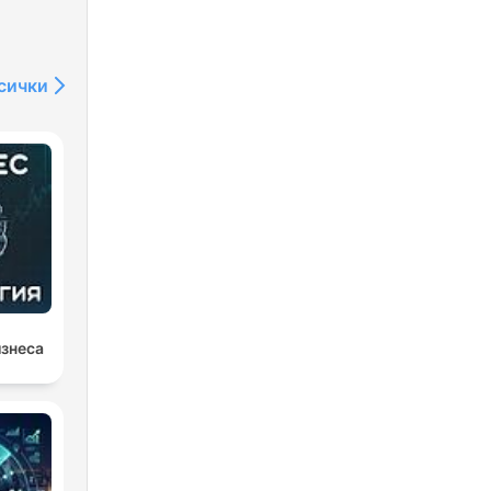
сички
ito
 as
изнеса
s