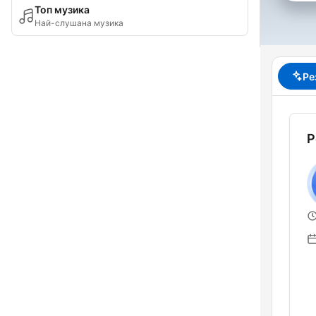
Топ музика
Най-слушана музика
Ре
Р