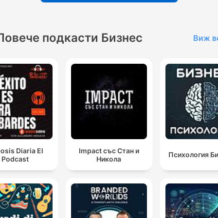
novas taxas da Jetstar para o uso de bagagem de mão.
I think that whenever cybercriminals get hold of that
Повече подкасти Бизнес
Виж в
sensitive type of information, they can tailor really
convincing scams based on that information.
00:10:15 · O especialista em tecnologia alerta sobre como o
vazamento de dados pessoais permite a criação de golpes mu
convincentes.
it will cost Australian taxpayers up to $825 million to
pay for valuations on their property assets.
00:19:32 · O apresentador destaca o alto custo financeiro que
osis Diaria El
Impact със Стан и
Психология Б
novas exigências de avaliação de propriedades trarão aos
Podcast
Никола
contribuintes australianos.
lower oil price, lower diesel prices, it's a double
whammy. Better commodity prices and lower costs a