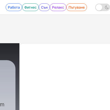
Работа
Фитнес
Сън
Релакс
Пътуване
am