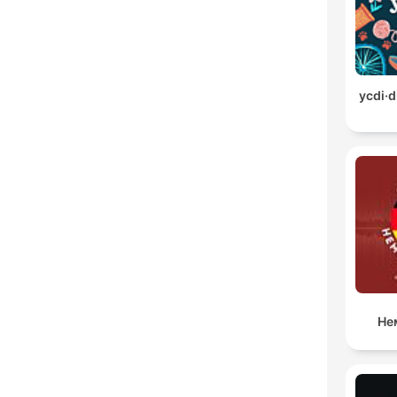
ycdi·d
Не