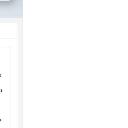
s
as
o
.