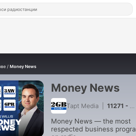
ове
Money News
Money News
Tapt Media
|
11271 - Money News with James Willis 💵📊📻 - Wednesday, 5th August
Money News — the most
respected business progr