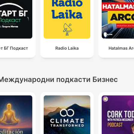
т БГ Подкаст
Radio Laika
Hatalmas A
Международни подкасти Бизнес