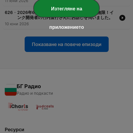
11 юни 2026
Изтегляне на
-
626
2026年6月10日(水)万年筆のインクの色は無限！イ
ンク開発者の竹内直行さんにお話しを伺いました。
10 юни 2026
приложението
Показване на повече епизоди
БГ Радио
Радио и подкасти
Ресурси