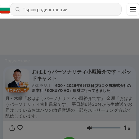
Подкастове
おはようパーソナリティ小縣裕介です・ポッ
ドキャスト
ABCラジオ
|
630 - 2026年6月18日(木)コクヨ株式会社の
新本社「KOKUYO HQ」取材に行ってきました！
月～木曜「おはようパーソナリティ小縣裕介です」 金曜「おはよ
うパーソナリティ古川昌希です」 平日朝6時30分から生放送でお
届けしているおはパソの放送音源の一部をストリーミング方式で
配信しています。
1
x
Сила на звука