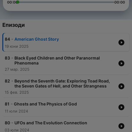
00:00
00:00
Епизоди
-
84
American Ghost Story
19 юни 2025
-
83
Black Eyed Children and Other Paranormal
Phenomena
27 мар. 2025
-
82
Beyond the Seventh Gate: Exploring Toad Road,
the Seven Gates of Hell, and Other Strangness
15 фев. 2025
-
81
Ghosts and The Physics of God
11 юли 2024
-
80
UFOs and The Evolution Connection
03 юли 2024