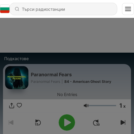
Подкастове
Paranormal Fears
Paranormal Fears
|
84 - American Ghost Story
No Entries
1
x
Сила на звука