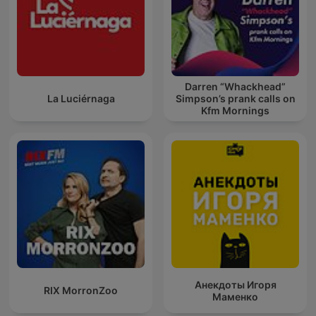
Darren “Whackhead”
La Luciérnaga
Simpson’s prank calls on
Kfm Mornings
Анекдоты Игоря
RIX MorronZoo
Маменко