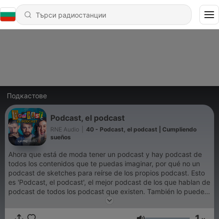
Подкастове
Podcast, el podcast
RNE Audio
|
40 - Podcast, el podcast | Cumpliendo
sueños
Ahora que está de moda tener un podcast y hay podcast de
todos los contenidos que te puedas imaginar, por qué no un
podcast de sketches para reírse de los propios podcast. Esto
es 'Podcast, el podcast', el mejor podcast de los que hablan de
podcast de todos los podcast que existen. También lo puedes
ver los miércoles a las 23.10 h en Open Play.
1