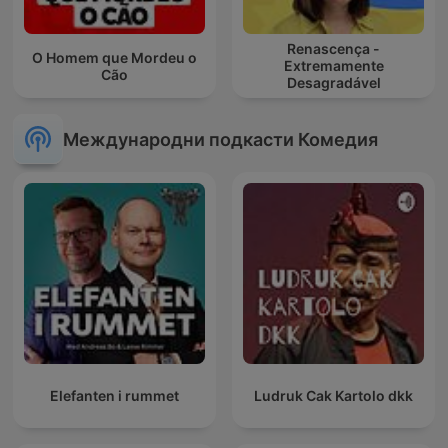
Renascença -
O Homem que Mordeu o
Extremamente
Cão
Desagradável
Международни подкасти Комедия
Elefanten i rummet
Ludruk Cak Kartolo dkk