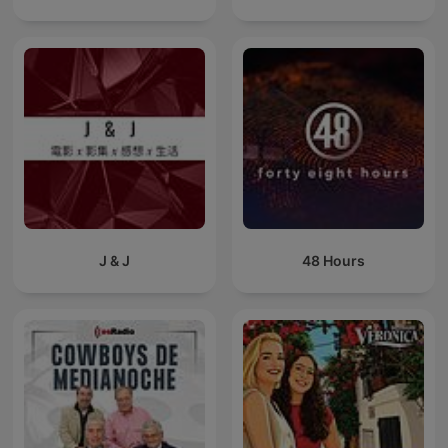
J & J
48 Hours