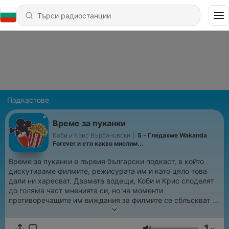
Подкастове
Време за пуканки
Коби и Крис Върбановски
|
5 - Гледахме Wakanda
Forever и ето какво мислим...
Време за пуканки е първия български подкаст, в който
дискутираме филмите, режисурата им и като цяло това
дали ни харесват. Двамата водещи, Коби и Крис споделят
до голяма част мненията си, но на моменти
противоречащите им виждания за филмите се сблъскват и
създават интересни дискусии.
1