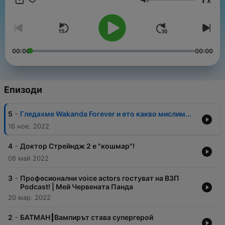
x
Сила на звука
00:00
00:00
Епизоди
-
5
Гледахме Wakanda Forever и ето какво мислим...
16 ное. 2022
-
4
Доктор Стрейндж 2 е "кошмар"!
06 май 2022
-
3
Професионални voice actors гостуват на ВЗП
Podcast! | Мей Червената Панда
20 мар. 2022
-
2
БАТМАН┃Вампирът става супергерой