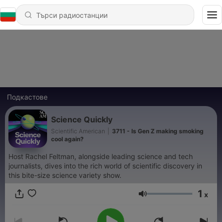
Подкастове
Science Quickly
Scientific American
|
3711 - Is Gen Z making smoking
cool again?
Host Rachel Feltman, alongside leading science and tech
journalists, dives into the rich world of scientific discovery in
this bite-size science variety show.
1
x
Сила на звука