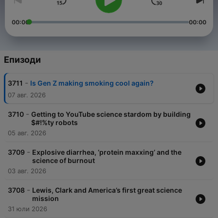
00:00
00:00
Епизоди
-
3711
Is Gen Z making smoking cool again?
07 авг. 2026
-
3710
Getting to YouTube science stardom by building
$#!%ty robots
05 авг. 2026
-
3709
Explosive diarrhea, ‘protein maxxing’ and the
science of burnout
03 авг. 2026
-
3708
Lewis, Clark and America’s first great science
mission
31 юли 2026