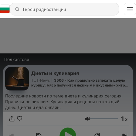
Подкастове
Диеты и кулинария
TUT-News
|
3506 - Как правильно запекать целую
курицу: мясо получится нежным и вкусным – хитрый
трюк кулинаров
Последние новости по теме диета и кулинария сегодня.
Правильное питание. Кулинария и рецепты на каждый
день. Диеты и еда онлайн.
1
x
Сила на звука