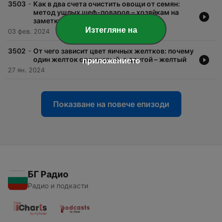
-
3503
Как в два счета очистить овощи от семян:
метод ушлых шеф-поваров – хозяйкам на
заметку
Изтегляне на
03 фев. 2024
-
3502
От чего зависит цвет яичных желтков: почему
один желток оранжевый, а другой – желтый
приложението
27 ян. 2024
Показване на повече епизоди
БГ Радио
Радио и подкасти