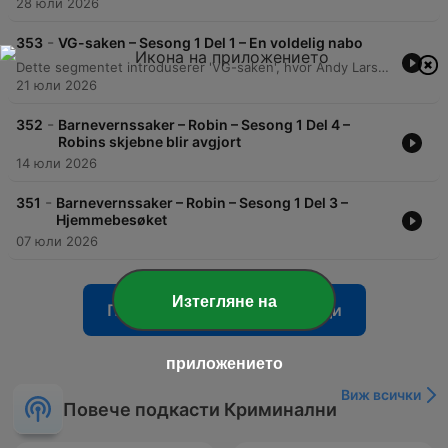
28 юли 2026
-
353
VG-saken – Sesong 1 Del 1 – En voldelig nabo
Dette segmentet introduserer 'VG-saken', hvor Andy Larsgaard og podcasten Henlagt forsøker å avkrefte påstander fra VG om svindel. Gjennom en gjennomgang av e-poster og lydopptak presenteres starten på en nabokonflikt i Asker som involverer anklager om trakassering, fysiske hendelser og påstått manipulasjon av historien. Samtalen tar for seg urovekkende påstander om et eldre par som har blitt utsatt for målrettede angrep fra naboer. Programlederne diskuterer kompleksiteten i saken, politiets involvering og behovet for å verifisere store mengder bevis, samtidig som de adresserer upåliteligheten til kildene og avdekker at mye av den opprinnelige informasjonen fremstår som usann.
21 юли 2026
-
352
Barnevernssaker – Robin – Sesong 1 Del 4 –
Robins skjebne blir avgjort
14 юли 2026
-
351
Barnevernssaker – Robin – Sesong 1 Del 3 –
Hjemmebesøket
07 юли 2026
Изтегляне на
Показване на повече епизоди
приложението
Виж всички
Повече подкасти Криминални