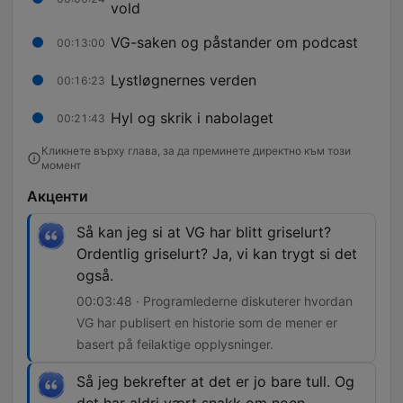
vold
VG-saken og påstander om podcast
00:13:00
Lystløgnernes verden
00:16:23
Hyl og skrik i nabolaget
00:21:43
Кликнете върху глава, за да преминете директно към този
момент
Акценти
Så kan jeg si at VG har blitt griselurt?
Ordentlig griselurt? Ja, vi kan trygt si det
også.
00:03:48 · Programlederne diskuterer hvordan
VG har publisert en historie som de mener er
basert på feilaktige opplysninger.
Så jeg bekrefter at det er jo bare tull. Og