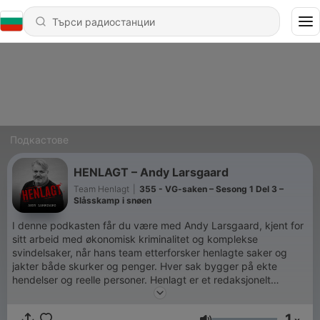
Подкастове
HENLAGT – Andy Larsgaard
Team Henlagt
|
355 - VG-saken – Sesong 1 Del 3 –
Slåsskamp i snøen
I denne podkasten får du være med Andy Larsgaard, kjent for
sitt arbeid med økonomisk kriminalitet og komplekse
svindelsaker, når hans team etterforsker henlagte saker og
jakter både skurker og penger. Hver sak bygger på ekte
hendelser og reelle personer. Henlagt er et redaksjonelt
medieprosjekt ledet av ansvarlig redaktør Gustav Jansen.
Prosjektet har i en årrekke dokumentert og formidlet saker der
1