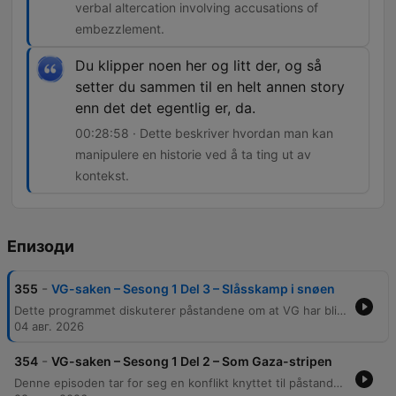
verbal altercation involving accusations of
embezzlement.
Du klipper noen her og litt der, og så
setter du sammen til en helt annen story
enn det det egentlig er, da.
00:28:58 · Dette beskriver hvordan man kan
manipulere en historie ved å ta ting ut av
kontekst.
Епизоди
-
355
VG-saken – Sesong 1 Del 3 – Slåsskamp i snøen
Dette programmet diskuterer påstandene om at VG har blitt lurt til å publisere en uriktig sak om en nabokonflikt, inkludert detaljer om dramatiske anklager om vold og trakassering. Episoden går også gjennom falske påstander om et podcast-kjøp og ser nærmere på intense hendelser i nabolaget preget av anklager om underslag og aggressiv atferd. Videre drøftes manipulasjon av bevis og hvordan media kan ta informasjon ut av sammenheng for å skape en annen historie. Programlederne introduserer også en person som har tatt kontakt etter å ha opplevd lignende løgnaktige historier.
04 авг. 2026
-
354
VG-saken – Sesong 1 Del 2 – Som Gaza-stripen
Denne episoden tar for seg en konflikt knyttet til påstander i VG om at podcasten Henlagt skal ha mottatt betaling for å dekke en nabokonflikt i Asker. Gustav Jansen benekter at det noen gang var bestilt en podcast og hevder påstandene om pengeoverføringer er fabrikkerte. Videre utforskes alvorlige anklager om kameraderi, maktmisbruk og trusler knyttet til en politibetjent i samme nabokonflikt. Episoden drøfter mistanken om hvorvidt saken har blitt henlagt på grunn av interne relasjoner i politiet.