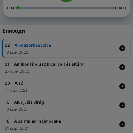
00:00
00:00
Епизоди
-
22
A boszorkánycica
13 май 2025
-
21
Amikor Findusz kicsi volt és eltűnt
27 юни 2022
-
20
A só
17 май 2021
-
19
Aludj, kis virág
10 май 2021
-
18
A csintalan majmocska
31 мар. 2021