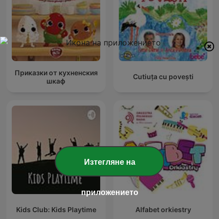
Приказки от кухненския
Cutiuța cu povești
шкаф
Изтегляне на
приложението
Kids Club: Kids Playtime
Alfabet orkiestry