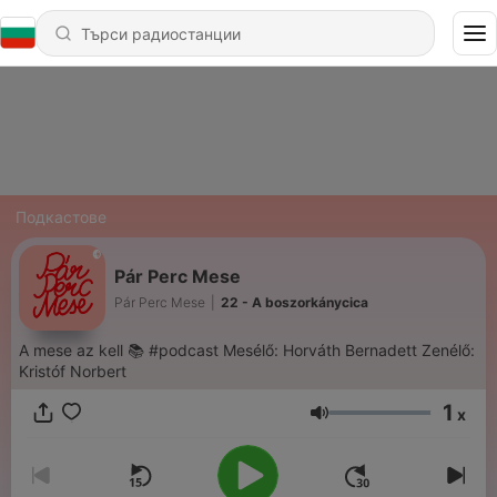
Подкастове
Pár Perc Mese
Pár Perc Mese
|
22 - A boszorkánycica
A mese az kell 📚 #podcast Mesélő: Horváth Bernadett Zenélő:
Kristóf Norbert
1
x
Сила на звука