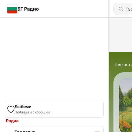
БГ Радио
Подкаст
Любими
Любими и скорошни
Радиа
Топ радиа