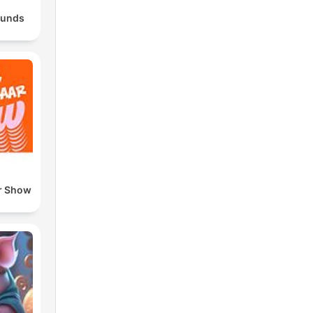
ounds
r Show