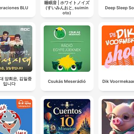
睡眠音 | ホワイトノイズ
raciones BLU
(すいみんおと, suimin
Deep Sleep S
oto)
대 양희은, 김일중
Csukás Meserádió
Dik Voormekaa
입니다