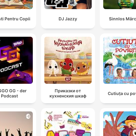
ti Pentru Copii
DJ Jazzy
Sinnlos Mär
GO GG - der
Приказки от
Cutiuța cu po
Podcast
кухненския шкаф