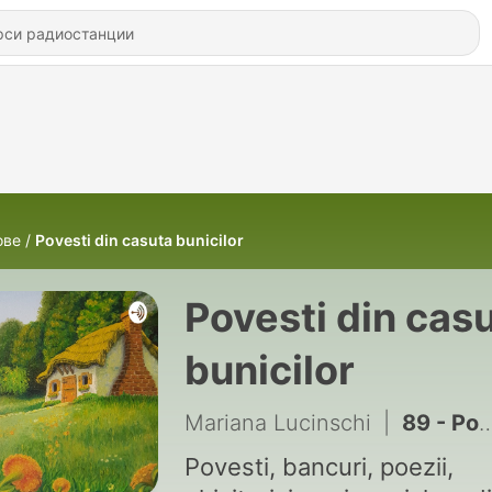
ове
Povesti din casuta bunicilor
Povesti din cas
bunicilor
Mariana Lucinschi
|
89 - Povestea teiului batrin
Povesti, bancuri, poezii,