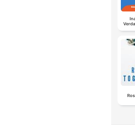
In
Verda
Ros