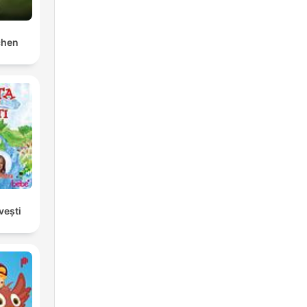
chen
vești