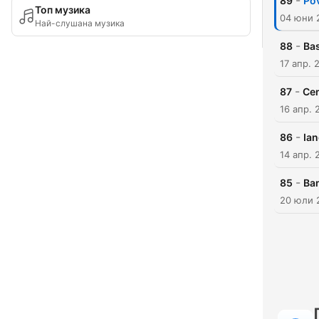
-
89
Pov
Топ музика
04 юни 
Най-слушана музика
-
88
Bas
17 апр. 
-
87
Ce
16 апр. 
-
86
Ia
14 апр. 
-
85
Ba
20 юли 