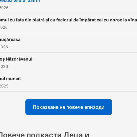
estea teiului batrin
2026
mul cu fata din piatră și cu feciorul de împărat cel cu noroc la vîna
2026
nuṣăreasa
2026
noş Năzdrăvanul
2026
nul muncit
2025
Показване на повече епизоди
Повече подкасти Деца и