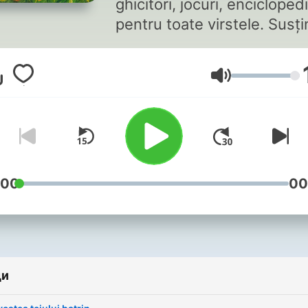
ghicitori, jocuri, enciclopedi
pentru toate virstele. Susți
canalul aici-> ko-
fi.com/povestidincasutabun
Сила на звука
:00
00
ди