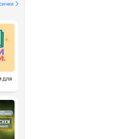
сички
М ДЛЯ