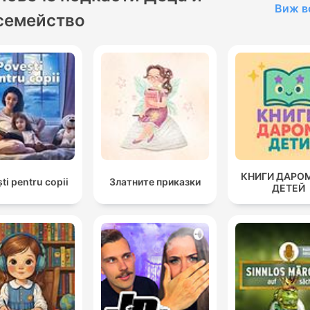
Виж в
семейство
КНИГИ ДАРО
ti pentru copii
Златните приказки
ДЕТЕЙ