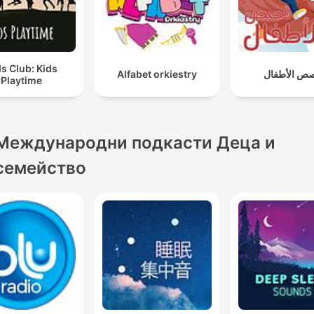
ds Club: Kids
Alfabet orkiestry
ص الأطفال
Playtime
Международни подкасти Деца и
семейство