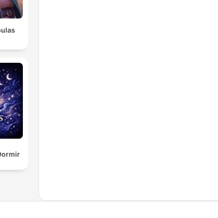
bulas
s
Dormir