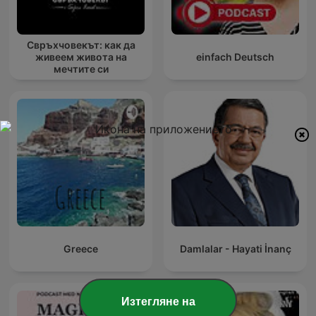
Свръхчовекът: как да
живеем живота на
einfach Deutsch
мечтите си
Greece
Damlalar - Hayati İnanç
Изтегляне на