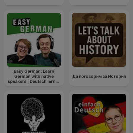
Easy German: Learn
German with native
Да поговорим за История
speakers | Deutsch lernen
mit Muttersprachlern