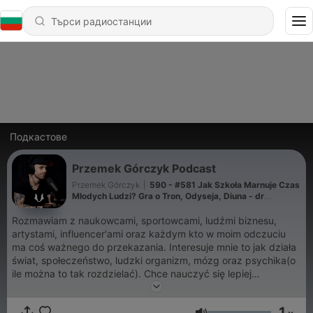
Подкастове
Przemek Górczyk Podcast
Przemek Górczyk
|
590 - #581 Jak Szkoła Marnuje Czas
Młodych Ludzi? Gra o Tron, Odyseja, Diuna - dr
Krzysztof M. Maj
Rozmawiam z naukowcami, sportowcami, ludźmi biznesu,
artystami, influencer'ami oraz każdym kto w moim odczuciu
ma coś ważnego do przekazania. Interesuje mnie to jak działa
świat, społeczeństwo, ludzki organizm, mózg oraz psychika(o
ile można to tak rozdzielać). Chce nauczyć się lepiej
zarządzać samym sobą, relacjami, być bardziej
zdyscyplinowany, i lepszy w rozwiązywanie problemów.
1