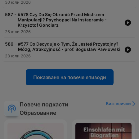
30 юли 2026
-
587
#578 Czy Da Się Obronić Przed Mistrzem
Manipulacji? Psychopaci Na Instagramie -
Krzysztof Gonciarz
26 юли 2026
-
586
#577 Co Decyduje o Tym, Że Jesteś Przystojny?
Mózg, Atrakcyjność - prof. Bogusław Pawłowski
23 юли 2026
Показване на повече епизоди
Виж всички
Повече подкасти
Образование