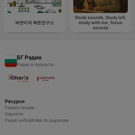
Study sounds, Study lofi,
박연미의 목돈연구소
study with me , focus
sounds
БГ Радио
Радио и подкасти
Ресурси
Радиостанции
Уиджети
Радио уебсайтове по държави