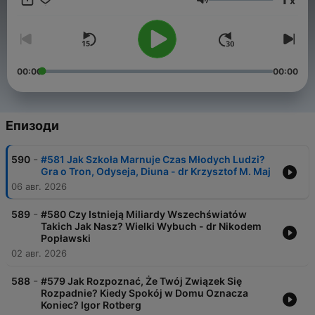
x
Nagrywanie tego w formie podcastu to dla mnie kilka pieczeni
Сила на звука
na jednym ogniu. Jedną z nich jest to, że możesz iść tą drogą
razem ze mną. Na co dzień dostarczam rozwiązania user
experience dla startup'u finansowego ze stanów, analizuje i
poprawiam swoje funkcjonowanie oraz osobowość. W
przeszłości przedsiębiorca (w sumie nadal przedsiębiorca) i
00:00
00:00
wieloletni ekstremalny skater.
Епизоди
-
590
#581 Jak Szkoła Marnuje Czas Młodych Ludzi?
Gra o Tron, Odyseja, Diuna - dr Krzysztof M. Maj
06 авг. 2026
-
589
#580 Czy Istnieją Miliardy Wszechświatów
Takich Jak Nasz? Wielki Wybuch - dr Nikodem
Popławski
02 авг. 2026
-
588
#579 Jak Rozpoznać, Że Twój Związek Się
Rozpadnie? Kiedy Spokój w Domu Oznacza
Koniec? Igor Rotberg