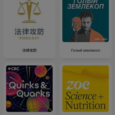
法律攻防
Голый землекоп