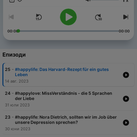
x
Morgan die wissenschaftlichen Fakten hinter den Gefühlen.
Сила на звука
Hier geht es um das, was uns in unseren Beziehungen bewegt
und um fundiertes Wissen für mehr Beziehungsglück.
00:00
00:00
Епизоди
-
25
#happylife: Das Harvard-Rezept für ein gutes
Leben
14 авг. 2023
-
24
#happylove: MissVerständnis - die 5 Sprachen
der Liebe
31 юли 2023
-
23
#happylife: Nora Dietrich, sollten wir im Job über
unsere Depression sprechen?
30 юни 2023