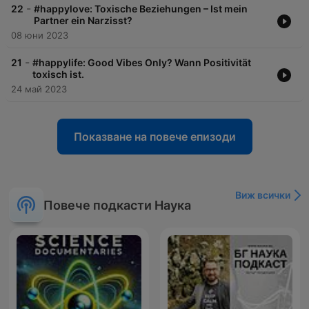
-
22
#happylove: Toxische Beziehungen – Ist mein
Partner ein Narzisst?
08 юни 2023
-
21
#happylife: Good Vibes Only? Wann Positivität
toxisch ist.
24 май 2023
Показване на повече епизоди
Виж всички
Повече подкасти Наука