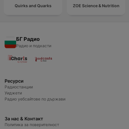
Quirks and Quarks
ZOE Science & Nutrition
БГ Радио
Радио и подкасти
Ресурси
Радиостанции
Уиджети
Радио уебсайтове по държави
За нас & Контакт
Политика за поверителност