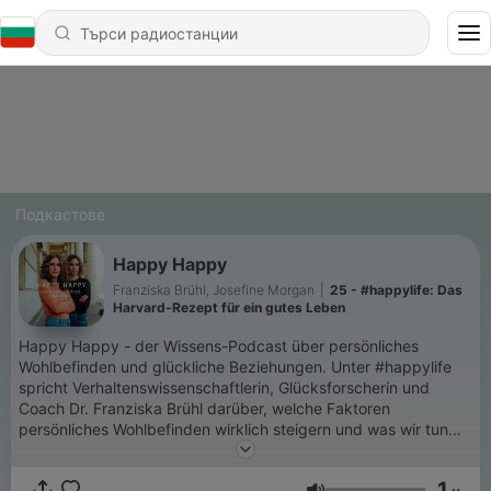
Подкастове
Happy Happy
Franziska Brühl, Josefine Morgan
|
25 - #happylife: Das
Harvard-Rezept für ein gutes Leben
Happy Happy - der Wissens-Podcast über persönliches
Wohlbefinden und glückliche Beziehungen. Unter #happylife
spricht Verhaltenswissenschaftlerin, Glücksforscherin und
Coach Dr. Franziska Brühl darüber, welche Faktoren
persönliches Wohlbefinden wirklich steigern und was wir tun
können, um langfristig glücklich zu sein. Unter #happylove
erklärt Psychologin, Paartherapeutin und Coach Josefine
1