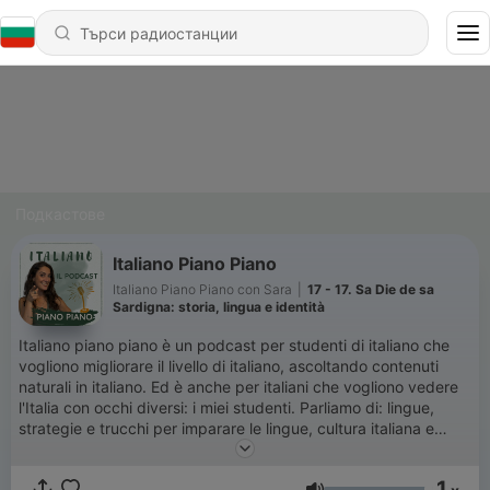
Подкастове
Italiano Piano Piano
Italiano Piano Piano con Sara
|
17 - 17. Sa Die de sa
Sardigna: storia, lingua e identità
Italiano piano piano è un podcast per studenti di italiano che
vogliono migliorare il livello di italiano, ascoltando contenuti
naturali in italiano. Ed è anche per italiani che vogliono vedere
l'Italia con occhi diversi: i miei studenti. Parliamo di: lingue,
strategie e trucchi per imparare le lingue, cultura italiana e
regionale, vita ed esperienze. Ascolterai storie reali e personali
dei miei studenti, amici e persone che hanno qualcosa da
1