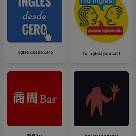
Inglés desde cero
Tu Ingles! podcast
商周Bar
Agelast podcast