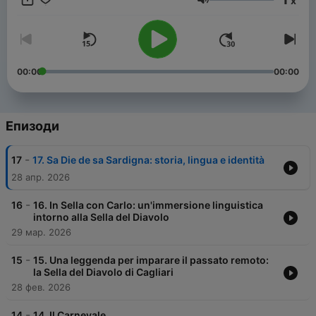
x
condividere. "Chi va piano, va sano e lontano", recita un
Сила на звука
proverbio italiano. Piano Piano, tu arriverai all'italiano.
00:00
00:00
Епизоди
-
17
17. Sa Die de sa Sardigna: storia, lingua e identità
28 апр. 2026
-
16
16. In Sella con Carlo: un'immersione linguistica
intorno alla Sella del Diavolo
29 мар. 2026
-
15
15. Una leggenda per imparare il passato remoto:
la Sella del Diavolo di Cagliari
28 фев. 2026
-
14
14. Il Carnevale