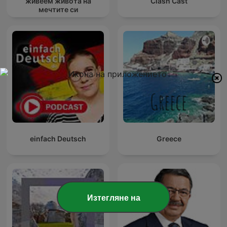
живеем живота на
Clash Cast
мечтите си
einfach Deutsch
Greece
Изтегляне на